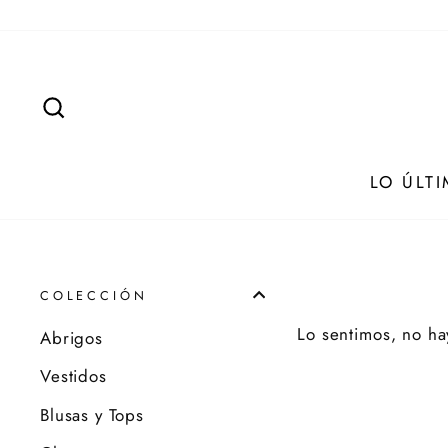
Ir
directamente
al
contenido
BUSCAR
LO ÚLT
COLECCIÓN
Lo sentimos, no h
Abrigos
Vestidos
Blusas y Tops