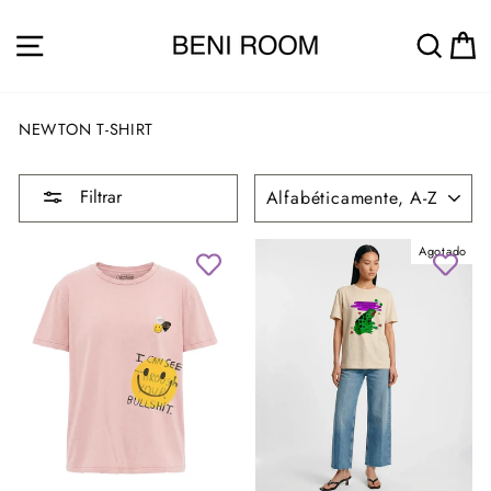
Ir
directamente
NAVEGACIÓN
BUS
al
contenido
NEWTON T-SHIRT
ORDENAR
Filtrar
Agotado