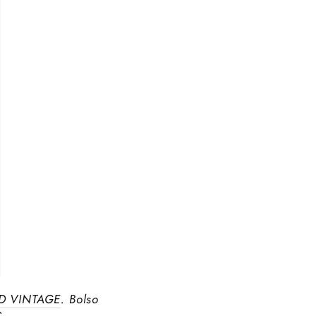
D VINTAGE
. Bolso
S
.