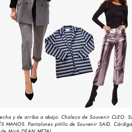
echa y de arriba a abajo. Chaleco de Souvenir
CLEO
. 
ÉS MANOS
.
Pantalones pitillo de Souvenir
SAID
. Cárdig
 de Mioh
DEAN METAL
.