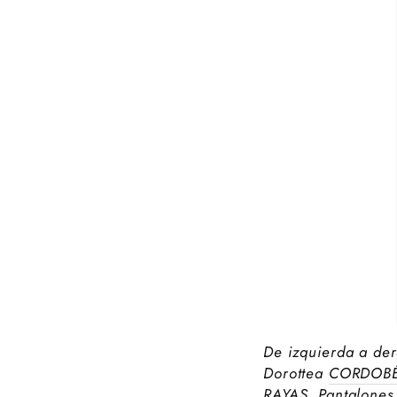
De izquierda a der
Dorottea
CORDOB
RAYAS
. Pantalones