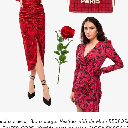
echa y de arriba a abajo. Vestido midi de Mioh
REDFOR
m
TWEED CORE.
Vestido corto de Mioh
CLOONEY ROSA