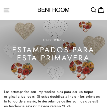
Ir
directamente
NAVEGACIÓN
BUS
al
contenido
TENDENCIAS
·
ESTAMPADOS PARA
ESTA PRIMAVERA
Los estampados son imprescindibles para dar un toque
original a tus looks. Si estas decidida a incluir los prints en
tu fondo de armario, te desvelamos cuáles son los que están
en tendencia esta primavera verano 2024.