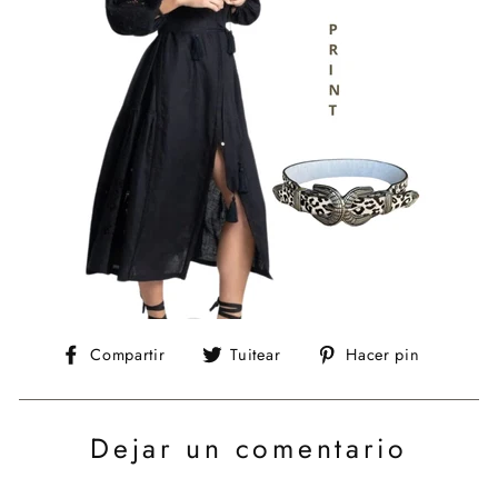
Compartir
Tuitear
Pinear
Compartir
Tuitear
Hacer pin
en
en
en
Facebook
Twitter
Pinteres
Dejar un comentario