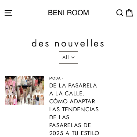
Passer
au
NAVIGATION
REC
contenu
des nouvelles
MODA
·
DE LA PASARELA
A LA CALLE:
CÓMO ADAPTAR
LAS TENDENCIAS
DE LAS
PASARELAS DE
2025 A TU ESTILO