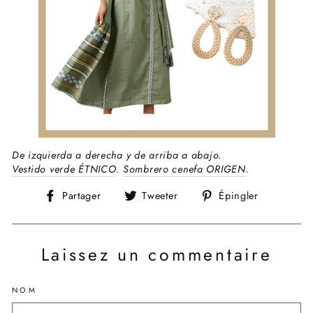
De izquierda a derecha y de arriba a abajo.
Vestido verde ÉTNICO
.
Sombrero cenefa ORIGEN
.
Partager
Tweeter
Épingler
Partager
Tweeter
Épingler
sur
sur
sur
Facebook
Twitter
Pinterest
Laissez un commentaire
NOM