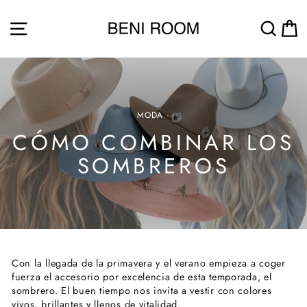
Passer
au
NAVIGATION
REC
contenu
MODA
·
CÓMO COMBINAR LOS
SOMBREROS
Con la llegada de la primavera y el verano empieza a coger
fuerza el accesorio por excelencia de esta temporada, el
sombrero. El buen tiempo nos invita a vestir con colores
vivos, brillantes y llenos de vitalidad.