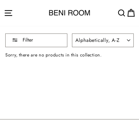
Skip
to
SITE NAVIGATION
SEA
content
SORT
Filter
Sorry, there are no products in this collection.