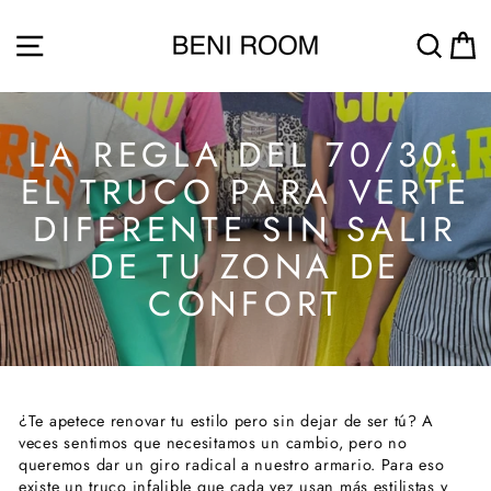
Direkt
zum
SEITENNAVIGATION
SUC
Inhalt
LA REGLA DEL 70/30:
EL TRUCO PARA VERTE
DIFERENTE SIN SALIR
DE TU ZONA DE
CONFORT
¿Te apetece renovar tu estilo pero sin dejar de ser tú? A
veces sentimos que necesitamos un cambio, pero no
queremos dar un giro radical a nuestro armario. Para eso
existe un truco infalible que cada vez usan más estilistas y