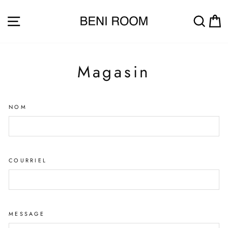
Passer
au
NAVIGATION
REC
contenu
Magasin
NOM
COURRIEL
MESSAGE