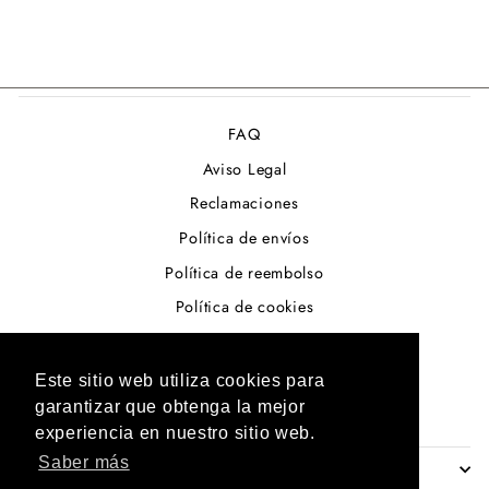
FAQ
Aviso Legal
Reclamaciones
Política de envíos
Política de reembolso
Política de cookies
Términos del servicio
Política de privacidad
Este sitio web utiliza cookies para
garantizar que obtenga la mejor
Resolución de conflictos en la U.E
experiencia en nuestro sitio web.
Saber más